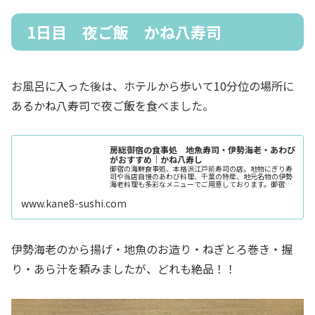
1日目 夜ご飯 かね八寿司
お風呂に入った後は、ホテルから歩いて10分位の場所に
あるかね八寿司で夜ご飯を食べました。
房総御宿の食事処 地魚寿司・伊勢海老・あわび
がおすすめ｜かね八寿し
御宿の海鮮食事処、本格派江戸前寿司の店。地物にぎり寿
司や当店自慢のあわび料理、千葉の特産、地元名物の伊勢
海老料理も多彩なメニューでご用意しております。御宿に
お越しの際は是非お食事にご来店下さい。
www.kane8-sushi.com
伊勢海老のから揚げ・地魚のお造り・ねぎとろ巻き・握
り・あら汁を頼みましたが、どれも絶品！！