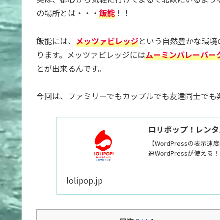
の場所とは・・・
飯能
！！
飯能には、
メッツァビレッジ
という自然豊かな環境
ります。メッツァビレッジには
ムーミンバレーパー
とが出来るんです。
今回は、ファミリーでもカップルでも友達同士でも
ロリポップ！レンタル
【WordPressの表示
速WordPressが使
lolipop.jp