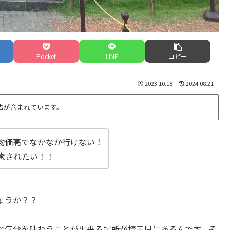
Pocket
LINE
コピー
2023.10.18
2024.08.21
告が含まれています。
物価高でなかなか行けない！
癒されたい！！
ょうか？？
な気分を味わうことが出来る場所が埼玉県にあるんです。そ