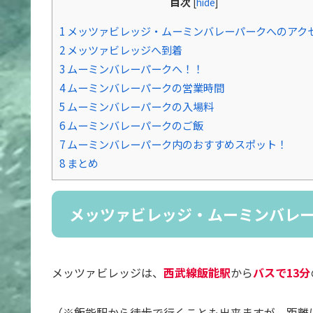
目次
[
hide
]
1
メッツァビレッジ・ムーミンバレーパークへのアク
2
メッツァビレッジへ到着
3
ムーミンバレーパークへ！！
4
ムーミンバレーパークの営業時間
5
ムーミンバレーパークの入場料
6
ムーミンバレーパークのご飯
7
ムーミンバレーパーク内のおすすめスポット！
8
まとめ
メッツァビレッジ・ムーミンバレ
メッツァビレッジは、
西武線飯能駅
から
バスで13分
（※飯能駅から徒歩で行くことも出来ますが、距離に